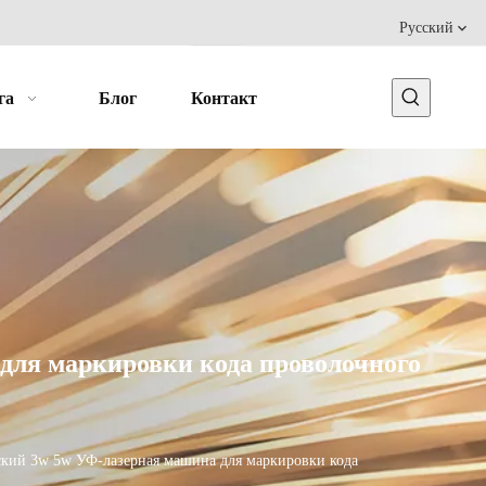
Pусский
га
Блог
Контакт
ля маркировки кода проволочного
ий 3w 5w УФ-лазерная машина для маркировки кода