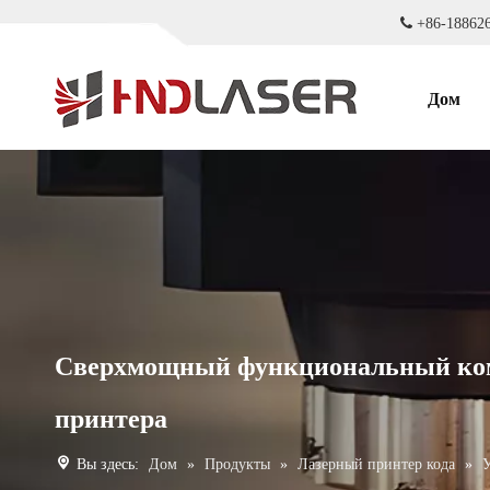

+86-18
Дом
Сверхмощный функциональный комм
принтера
Вы здесь:
Дом
»
Продукты
»
Лазерный принтер кода
»
У