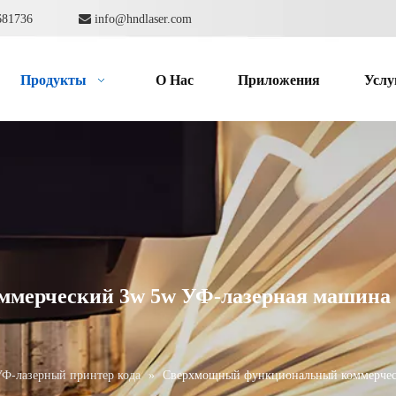
862681736

info@hndlaser.com
Продукты
О Hас
Приложения
Услу
ерческий 3w 5w УФ-лазерная машина д
Ф-лазерный принтер кода
»
Сверхмощный функциональный коммерческ