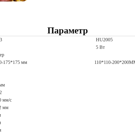
Параметр
3
HU2005
5 Вт
ер
0-175*175 мм
110*110-200*200М
мм
2
 мм/с
2 мм
м
м
м