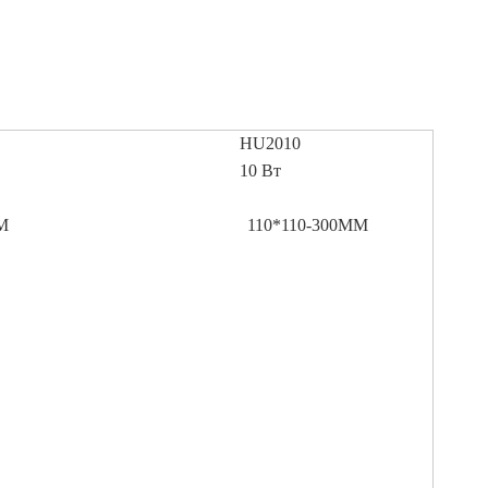
HU2010
10 Вт
М
110*110-300ММ