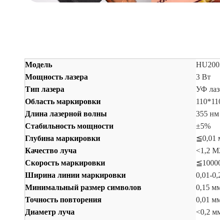
Модель
HU200
Мощность лазера
3 Вт
Тип лазера
УФ лаз
Область маркировки
110*11
Длина лазерной волны
355 нм
Стабильность мощности
±5%
Глубина маркировки
≦0,01 
Качество луча
<1,2 М
Скорость маркировки
≦10000
Ширина линии маркировки
0,01-0,
Минимальный размер символов
0,15 м
Точность повторения
0,01 м
Диаметр луча
<0,2 м