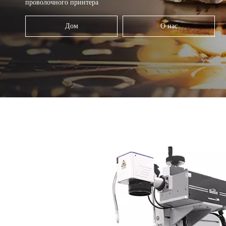
проволочного принтера
Дом
О нас