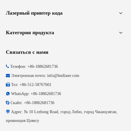
Лазерный принтер кода
Категория продукта
Связаться с нами

Телефон: +86-18862681736

Электронная почта:
info@hndlaser.com

Тел: +86-512-58767601

WhatsApp: +86-18862681736

Скайп: +86-18862681736

Адрес: № 10 Lezhong Road, город Лейю, город Чжанцзяган,
провинция Цзянсу