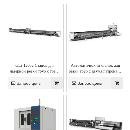
G52 12052 Станок для
Автоматический станок для
лазерной резки труб с тремя
резки труб с двумя патронами
или четырьмя патронами для
G12
тяжелых условий
Запрос цены
Запрос цены
эксплуатации