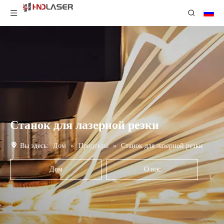
Станок для лазерной резки
Вы здесь:
Дом
»
Продукты
»
Станок для лазерной резки
Дом
О нас