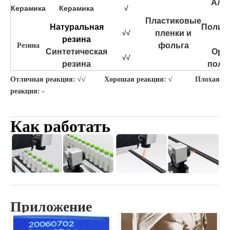
Алю
Керамика
Керамика
√
Пластиковые
Натуральная
Полиэ
√√
пленки и
резина
фольга
Резина
Синтетическая
Ори
√√
резина
поли
Отличная реакция: √√ Хорошая реакция: √ Плохая
реакция: -
Как работать
Приложение