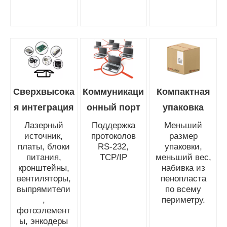
Сверхвысока
Коммуникаци
Компактная
я интеграция
онный порт
упаковка
Лазерный
Поддержка
Меньший
источник,
протоколов
размер
платы, блоки
RS-232,
упаковки,
питания,
TCP/IP
меньший вес,
кронштейны,
набивка из
вентиляторы,
пенопласта
выпрямители
по всему
,
периметру.
фотоэлемент
ы, энкодеры