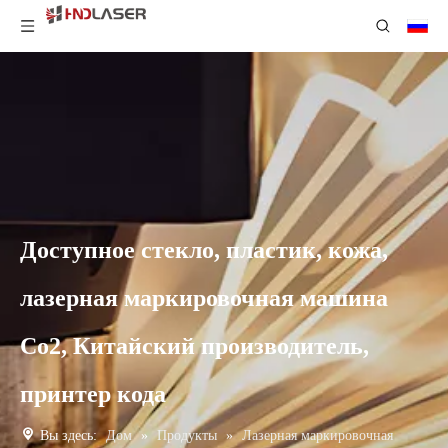
Доступное стекло, пластик, кожа,
лазерная маркировочная машина
Co2, Китайский производитель,
принтер кода
Вы здесь:
Дом
»
Продукты
»
Лазерная маркировочная