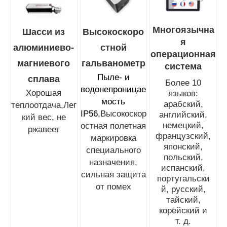
Многоязычна
Шасси из
Высокоскоро
я
алюминиево-
стной
операционная
магниевого
гальванометр
система
Пыле- и
сплава
Более 10
водонепроницае
Хорошая
языков:
мость
арабский,
теплоотдача,
Лег
IP56,
Высокоскор
английский,
кий вес, не
немецкий,
остная полетная
ржавеет
французский,
маркировка
японский,
специального
польский,
назначения,
испанский,
сильная защита
португальски
от помех
й, русский,
тайский,
корейский и
т. д.