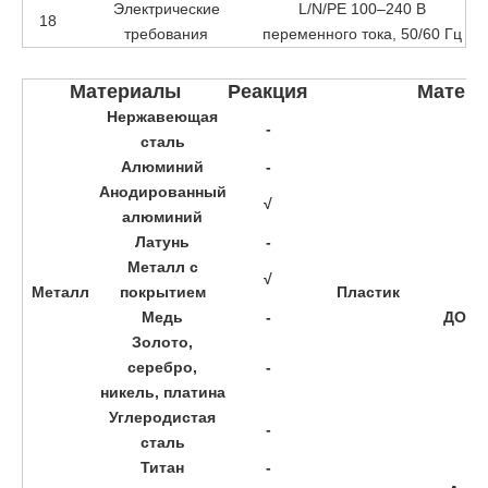
Электрические
L/N/PE 100–240 В
18
требования
переменного тока, 50/60 Гц
Материалы
Реакция
Матер
Нержавеющая
-
сталь
Алюминий
-
Анодированный
√
алюминий
Латунь
-
Металл с
√
Металл
покрытием
Пластик
Медь
-
ДОМА
Золото,
серебро,
-
никель, платина
Углеродистая
-
сталь
Титан
-