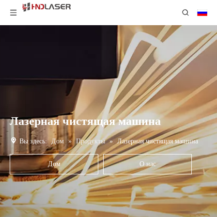
Лазерная чистящая машина
Вы здесь:
Дом
»
Продукты
»
Лазерная чистящая машина
Дом
О нас