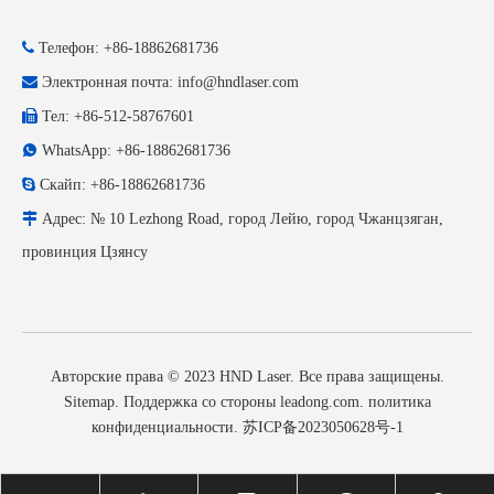

Телефон: +86-18862681736

Электронная почта:
info@hndlaser.com

Тел: +86-512-58767601

WhatsApp: +86-18862681736

Скайп: +86-18862681736

Адрес: № 10 Lezhong Road, город Лейю, город Чжанцзяган,
провинция Цзянсу
Авторские права © 2023 HND Laser. Все права защищены.
Sitemap
. Поддержка со стороны
leadong.com
.
политика
конфиденциальности
.
苏ICP备2023050628号-1