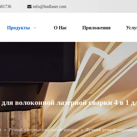
862681736

info@hndlaser.com
Продукты
О Hас
Приложения
Услу
ля волоконной лазерной сварки 4 в 1 д
т
»
Ручной лазерный сварочный аппарат
»
Лучший ручной сварочный а