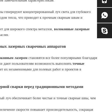
оим замечательным характеристикам.
ры генерируют концентрированный луч света для глубокого
дом тепла, что приводит к прочным сварным швам и
ит для широкого спектра металлов,
волоконные лазерные
аслях.
ных лазерных сварочных аппаратов
оконным лазером
становятся все более популярными благодаря
ни дают пользователям возможность выполнять
точные
лает их незаменимыми для полевых работ и проектов в
ерной сварки перед традиционными методами
ный луч обеспечивает более чистые и точные сварные швы, чем
Увеличение скорости повышает производительность, сокращая