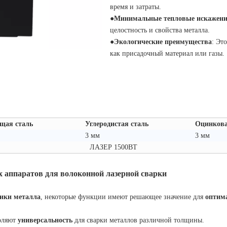
время и затраты.
●
Минимальные тепловые искажен
целостность и свойства металла.
●
Экологические преимущества
: Эт
как присадочный материал или газы.
щая сталь
Углеродистая сталь
Оцинкова
3 мм
3 мм
ЛАЗЕР 1500ВТ
аппаратов для волоконной лазерной сварки
ики металла
, некоторые функции имеют решающее значение для
оптим
воляют
универсальность
для сварки металлов различной толщины.