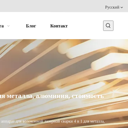
Pусский
га
Блог
Контакт
ля металла, алюминия, стоимость
ппарат для волоконной лазерной сварки 4 в 1 для металла,