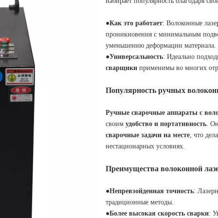
набирает популярность благодаря св
●Как это работает
: Волоконные лазе
проникновения с минимальным подво
уменьшению деформации материала.
●Универсальность
: Идеально подход
сварщики
применимы во многих отр
Популярность ручных волокон
Ручные сварочные аппараты с вол
своим
удобство и портативность
. О
сварочные задачи на месте
, что де
нестационарных условиях.
Преимущества волоконной лаз
●
Непревзойденная точность
: Лазер
традиционные методы.
●
Более высокая скорость сварки
: 