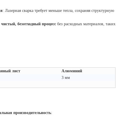
ия
: Лазерная сварка требует меньше тепла, сохраняя структурную
о
чистый, безотходный процесс
без расходных материалов, таких
нный лист
Алюминий
3 мм
альная производительность
: