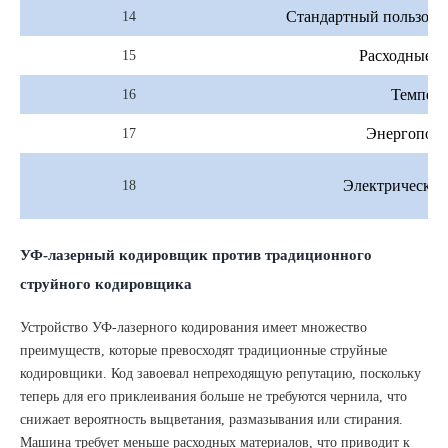
Стандартный пользова
14
Расходные м
15
Темпера
16
Энергопотр
17
Электрическое
18
УФ-лазерный кодировщик против традиционного
струйного кодировщика
Устройство УФ-лазерного кодирования имеет множество
преимуществ, которые превосходят традиционные струйные
кодировщики. Код завоевал непреходящую репутацию, поскольку
теперь для его приклеивания больше не требуются чернила, что
снижает вероятность выцветания, размазывания или стирания.
Машина требует меньше расходных материалов, что приводит к