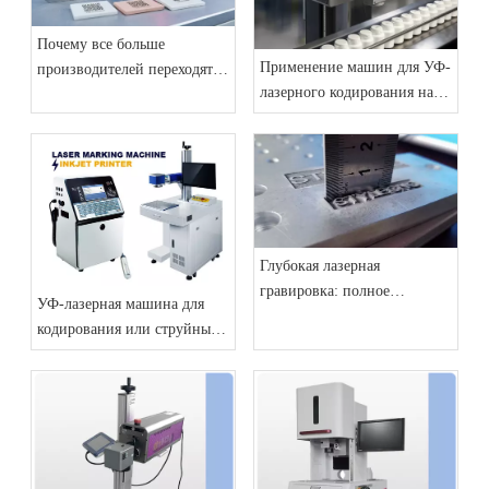
Почему все больше
Применение машин для УФ-
производителей переходят
лазерного кодирования на
на станки для маркировки
производственных линиях
волоконным лазером для
мастерских
маркировки
производственных линий
Глубокая лазерная
гравировка: полное
УФ-лазерная машина для
руководство по
кодирования или струйный
высокодетализированным и
принтер: что лучше для
трехмерным рельефным
производственных линий?
эффектам