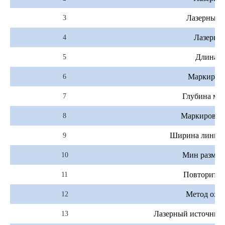
Лазерный 
3
Лазерны
4
Длина в
5
Маркировк
6
Глубина ма
7
Маркировка 
8
Ширина линии 
9
Мин размер
10
Повторите 
11
Метод охл
12
Лазерный источник 
13