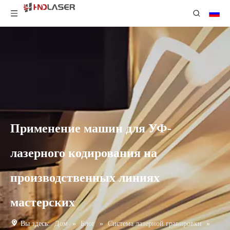
Применение машин для УФ-
лазерного кодирования на
производственных линиях
мастерских
Вы здесь:
Дом
»
Блог
»
Система лазерной гравировки
»