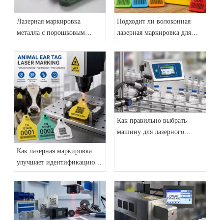
Лазерная маркировка
Подходит ли волоконная
металла с порошковым
лазерная маркировка для
покрытием: решение для
ушных бирок животных
постоянной идентификации
Практическое руководство
промышленной продукции
для производителей
Как правильно выбрать
машину для лазерного
кодирования для вашей
Как лазерная маркировка
производственной линии:
улучшает идентификацию
полное руководство
ушных бирок животных и
покупателя 2026 года
отслеживаемость скота