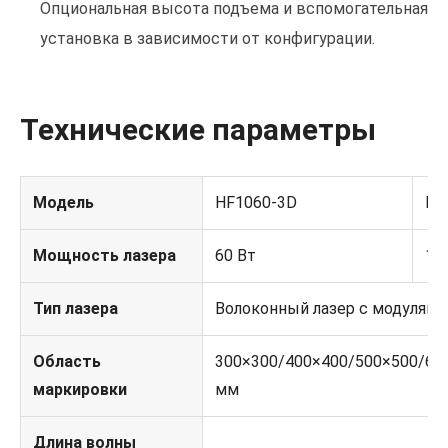
Опциональная высота подъема и вспомогательная
установка в зависимости от конфигурации.
Технические параметры
Модель
HF1060-3D
HF
Мощность лазера
60 Вт
10
Тип лазера
Волоконный лазер с модуляци
Область
300×300/400×400/500×500/60
маркировки
мм
Длина волны