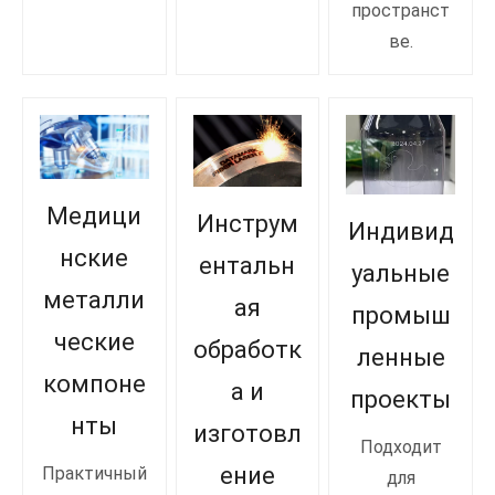
пространст
ве.
Медици
Инструм
Индивид
нские
ентальн
уальные
металли
ая
промыш
ческие
обработк
ленные
компоне
а и
проекты
нты
изготовл
Подходит
ение
Практичный
для