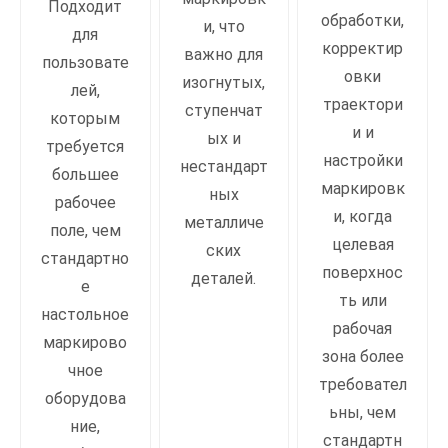
Подходит
обработки,
и, что
для
корректир
важно для
пользовате
овки
изогнутых,
лей,
траектори
ступенчат
которым
и и
ых и
требуется
настройки
нестандарт
большее
маркировк
ных
рабочее
и, когда
металличе
поле, чем
целевая
ских
стандартно
поверхнос
деталей.
е
ть или
настольное
рабочая
маркирово
зона более
чное
требовател
оборудова
ьны, чем
ние,
стандартн