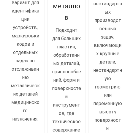
вариант для
нестандартн
металло
идентифика
ых
в
ции
производст
устройств,
венных
Подходит
маркировки
задач,
для больших
кодов и
включающи
пластин,
отдельных
х крупные
обработанн
задач по
детали,
ых деталей,
отслеживан
нестандартн
приспособле
ию
ую
ний, форм и
металлическ
геометрию
поверхносте
их деталей
или
й
медицинско
переменную
инструмент
го
высоту
ов, где
назначения.
поверхност
техническое
и.
содержание