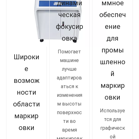
динами
ммное
ческая
обеспеч
фокусир
ение
овка
для
промы
Помогает
Широки
машине
шленно
е
лучше
й
адаптиров
возмож
маркир
аться к
ности
изменения
овки
области
м высоты
Используе
поверхнос
маркир
тся для
ти во
овки
графическ
время
ой
маркировк