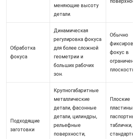
поверхност
меняющие высоту
детали.
Динамическая
Обычно
регулировка фокуса
фиксирова
Обработка
для более сложной
фокус в
фокуса
геометрии и
ограниченн
больших рабочих
плоскости.
зон.
Крупногабаритные
металлические
Плоские
детали, фасонные
пластины,
детали, цилиндры,
паспортные
Подходящие
рельефные
таблички,
заготовки
поверхности,
стандартны