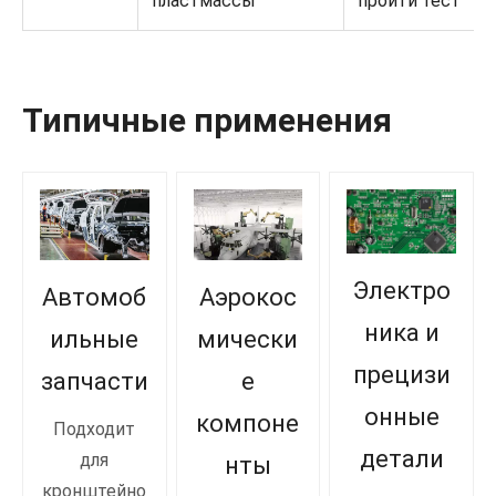
пластмассы
пройти тест
Типичные применения
Электро
Автомоб
Аэрокос
ника и
ильные
мически
прецизи
запчасти
е
онные
компоне
Подходит
детали
для
нты
кронштейно