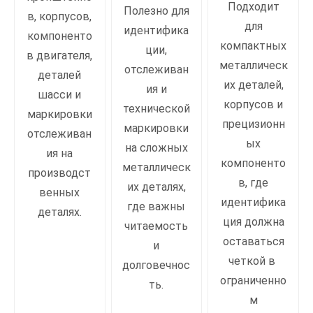
Подходит
Полезно для
в, корпусов,
для
идентифика
компоненто
компактных
ции,
в двигателя,
металлическ
отслеживан
деталей
их деталей,
ия и
шасси и
корпусов и
технической
маркировки
прецизионн
маркировки
отслеживан
ых
на сложных
ия на
компоненто
металлическ
производст
в, где
их деталях,
венных
идентифика
где важны
деталях.
ция должна
читаемость
оставаться
и
четкой в ​​
долговечнос
ограниченно
ть.
м