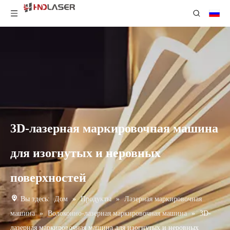
3D-лазерная маркировочная машина
для изогнутых и неровных
поверхностей
Вы здесь:
Дом
»
Продукты
»
Лазерная маркировочная
машина
»
Волоконно-лазерная маркировочная машина
»
3D-
лазерная маркировочная машина для изогнутых и неровных