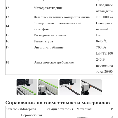
С водяным
12
Метод охлаждения
охлаждением
13
Лазерный источник ожидается жизнь
> 50 000 часов
Стандартный пользовательский
Сенсорная
14
интерфейс
панель/ПК
15
Расходные материалы
Нет
16
Температура
0-45 ℃
17
Энергопотребление
700 Вт
L/N/PE 100 -
240 В
18
Электрическое требование
переменного
тока, 50/60 Гц
Справочник по совместимости материалов
Категория
Материал
Реакция
Категория
Материал
Реак
Нержавеющая
-
Финиш
√