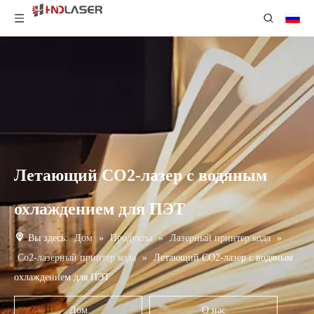
Летающий CO2-лазер с водяным
охлаждением для ПЭТ
Вы здесь:
Дом
»
Продукты
»
Лазерный принтер кода
»
Co2-лазерный принтер кода
»
Летающий CO2-лазер с водяным
охлаждением для ПЭТ
Дом
О нас