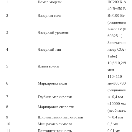
1
Номер модели
HC20XX-AC
40 Вт/50 Вт/6
2
Лазерная сила
Вт/100 Вт
(опционально)
Класс IV (IEC
3
Лазерный уровень
60825-1)
Запечатанный
4
Лазерный тип
лазер CO2 (RF
Tube)
10,6/10,2/9,3
5
Длина волны
мкм
110×110
6
Маркировка поля
мм-300×300 м
(опционально)
7
Глубина маркировки
＞ 0,4 мм
≤10000 мм/с
8
Маркировка скорости
(необязательн
9
Ширина линии маркировки
＞ 0,4 мм
10
Мин размер символа
0,5 мм
11
Повторите точность
0,01 мм