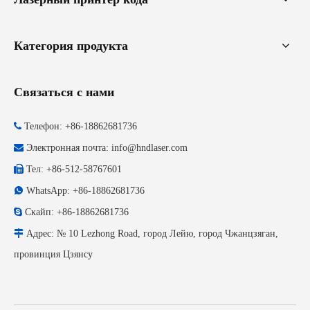
Категория продукта
Связаться с нами

Телефон: +86-18862681736

Электронная почта:
info@hndlaser.com

Тел: +86-512-58767601

WhatsApp: +86-18862681736

Скайп: +86-18862681736

Адрес: № 10 Lezhong Road, город Лейю, город Чжанцзяган,
провинция Цзянсу