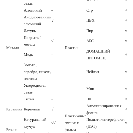
сталь
Алюминий
-
Стр
√
Анодированный
√
ПВХ
√√
алюминий
Латунь
-
Ппр
√
Покрытый
√
АБС
√
металл
Металл
Пластик
ДОМАШНИЙ
Медь
-
√√
ПИТОМЕЦ
Золото,
серебро, никель,
-
Нейлон
√
платина
Углеродистая
-
Мпп
√
сталь
Титан
-
ПК
√
Алюминизированная
Керамика
Керамика
√
√√
фольга
Пластиковые
Натуральный
Полиэтилентерефталат
√√
пленки и
√√
каучук
(ПЭТ)
Резина
фольга